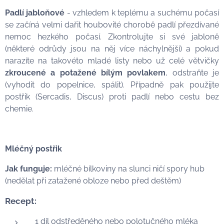
Padlí jabloňové
- vzhledem k teplému a suchému počasí
se začíná velmi dařit houbovité chorobě padlí přezdívané
nemoc hezkého počasí. Zkontrolujte si své jabloně
(některé odrůdy jsou na něj více náchylnější) a pokud
narazíte na takovéto mladé listy nebo už celé větvičky
zkroucené a potažené bílým povlakem
, odstraňte je
(vyhodit do popelnice, spálit). Případně pak použijte
postřik (Sercadis, Discus) proti padlí nebo cestu bez
chemie.
Mléčný postřik
Jak funguje:
mléčné bílkoviny na slunci ničí spory hub
(nedělat při zatažené obloze nebo před deštěm)
Recept:
1 díl odstředěného nebo polotučného mléka