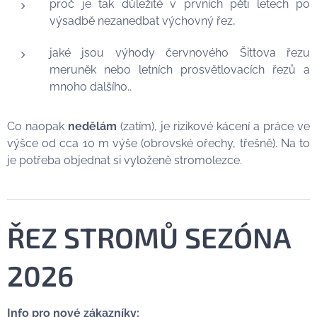
proč je tak důležité v prvních pěti letech po
výsadbě nezanedbat výchovný řez,
jaké jsou výhody červnového Šittova řezu
meruněk nebo letních prosvětlovacích řezů a
mnoho dalšího..
Co naopak
nedělám
(zatím), je rizikové kácení a práce ve
výšce od cca 10 m výše (obrovské ořechy, třešně). Na to
je potřeba objednat si vyloženě stromolezce.
ŘEZ STROMŮ SEZÓNA
2026
Info pro nové zákazníky: