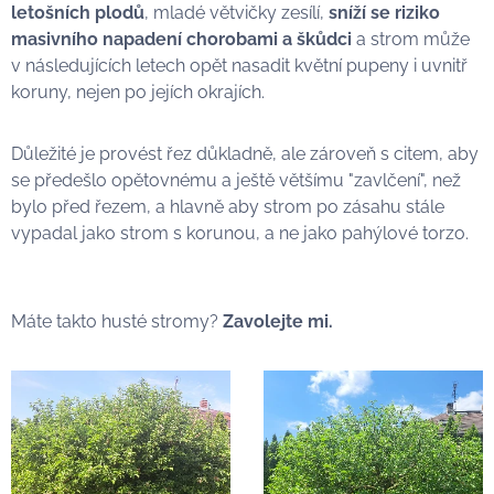
letošních plodů
, mladé větvičky zesílí,
sníží se riziko
masivního napadení chorobami a škůdci
a strom může
v následujících letech opět nasadit květní pupeny i uvnitř
koruny, nejen po jejích okrajích.
Důležité je provést řez důkladně, ale zároveň s citem, aby
se předešlo opětovnému a ještě většímu "zavlčení", než
bylo před řezem, a hlavně aby strom po zásahu stále
vypadal jako strom s korunou, a ne jako pahýlové torzo.
Máte takto husté stromy?
Zavolejte mi.
🙂🌳🍎