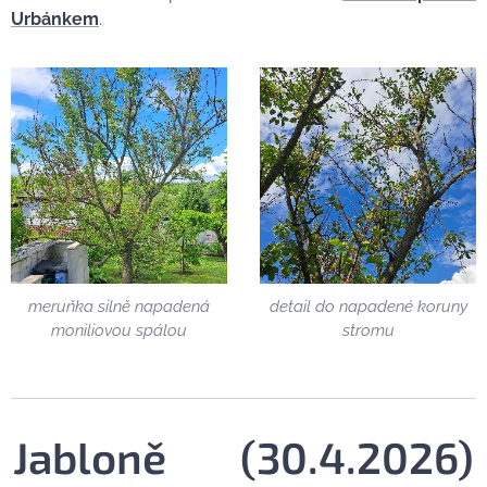
Urbánkem
.
meruňka silně napadená
detail do napadené koruny
moniliovou spálou
stromu
Jabloně
🍎
(30.4.2026)