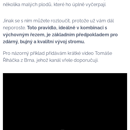
několika malých plodů, které ho úplně vyčerpají.
Jinak se s ním můžete rozloučit, protože už vám dál
neporoste.
Toto pravidlo
, ideálně v kombinaci s
výchovným řezem,
je základním předpokladem pro
zdárný, bujný a kvalitní vývoj stromu.
Pro názorný příklad přidávám krátké video Tomáše
Řiháčka z Brna, jehož kanál vřele doporučuji.