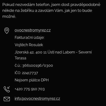
Pokud nezvedám telefon, jsem dost pravděpodobně
někde na žebříku a zavolám Vám, jak jen to bude
možné. 🙂
ovocnestromyrez.cz
Fakturační údaje:
Vojtěch Rosulek
Jizerská 42, 400 11 Ústí nad Labem - Severní
Terasa
č.ú.: 366100196/0300
22417737
IČO:
Nejsem plátce DPH
+420 775 910 703
info@ovocnestromyrez.cz