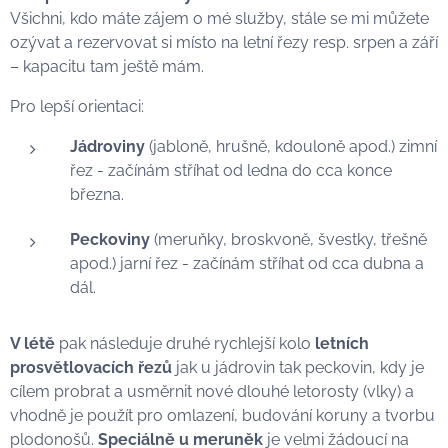
Všichni, kdo máte zájem o mé služby, stále se mi můžete
ozývat a rezervovat si místo na letní řezy resp. srpen a září
– kapacitu tam ještě mám.
Pro lepší orientaci:
Jádroviny
(jabloně, hrušně, kdouloně apod.) zimní
řez - začínám stříhat od ledna do cca konce
března.
Peckoviny
(meruňky, broskvoně, švestky, třešně
apod.) jarní řez - začínám stříhat od cca dubna a
dál.
V létě
pak následuje druhé rychlejší kolo
letních
prosvětlovacích řezů
jak u jádrovin tak peckovin, kdy je
cílem probrat a usměrnit nové dlouhé letorosty (vlky) a
vhodně je použít pro omlazení, budování koruny a tvorbu
plodonošů.
Speciálně u
meruněk
je velmi žádoucí na