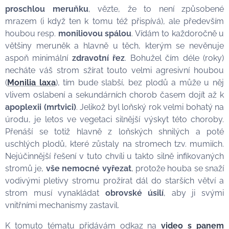
proschlou meruňku
, vězte, že to není způsobené
mrazem (i když ten k tomu též přispívá), ale především
houbou resp.
moniliovou spálou
. Vídám to každoročně u
většiny meruněk a hlavně u těch, kterým se nevěnuje
aspoň minimální
zdravotní řez
. Bohužel čím déle (roky)
necháte váš strom sžírat touto velmi agresivní houbou
(
Mon
ilia l
axa
), tím bude slabší, bez plodů a může u něj
vlivem oslabení a sekundárních chorob časem dojít až k
apoplexii (mrtvici)
. Jelikož byl loňský rok velmi bohatý na
úrodu, je letos ve vegetaci silnější výskyt této choroby.
Přenáší se totiž hlavně z loňských shnilých a poté
uschlých plodů, které zůstaly na stromech tzv. mumiích.
Nejúčinnější řešení v tuto chvíli u takto silně infikovaných
stromů je,
vše nemocné vyřezat
, protože houba se snaží
vodivými pletivy stromu prožírat dál do starších větví a
strom musí vynakládat
obrovské úsilí
, aby ji svými
vnitřními mechanismy zastavil.
K tomuto tématu přidávám odkaz na
video s panem