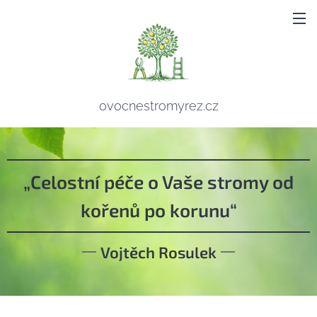
ovocnestromyrez.cz
„Celostní péče o Vaše stromy od
kořenů po korunu“
Vojtěch Rosulek