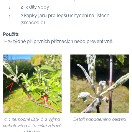
2–3 díly vody
2 kapky jaru pro lepší uchycení na listech
(smáčedlo)
Použití:
1–2× týdně při prvních příznacích nebo preventivně.
č. 1 nemocné listy, č. 2 vyjma
Detail napadeného olistění
vrcholového listu ještě zdravá