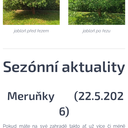
jabloň před řezem
jabloň po řezu
Sezónní aktuality
Meruňky
🍑
(22.5.202
6)
Pokud máte na své zahradě takto ať už více či méně