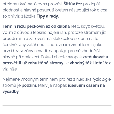
přelomu května-června provést
Šittův řez
pro
lepší
plodnost a hlavně posunutí kvetení následující rok o cca
10 dní viz. záložka
Tipy a rady
.
Termín řezu peckovin až od dubna
resp. když kvetou,
volím z důvodu lepšího hojení ran, protože stromem již
proudí míza a zároveň má stále celou sezónu na to,
čerstvé rány zatáhnout. Jádrovinám zimní termín jako
první řez sezóny nevadí, naopak je pro ně vhodnější
hlavně při omlazení. Pokud chcete naopak
zredukovat a
prosvětlit už
zahuštěné stromy
, je
vhodný též i letní řez
viz. níže.
Nejméně vhodným termínem pro řez z hlediska fyziologie
stromů je
podzim
, který je naopak
ideálním časem na
výsadby
.