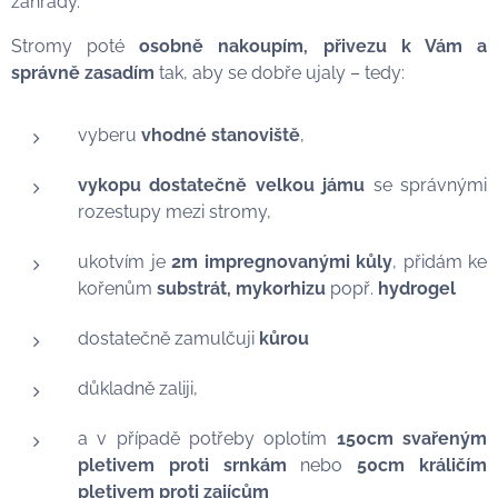
zahrady.
Stromy poté
osobně
nakoupím, přivezu k Vám a
správně zasadím
tak, aby se dobře ujaly – tedy:
vyberu
vhodné stanoviště
,
vykopu dostatečně velkou jámu
se správnými
rozestupy mezi stromy,
ukotvím je
2m impregnovanými kůly
, přidám ke
kořenům
substrát,
mykorhizu
popř.
hydrogel
dostatečně zamulčuji
kůrou
důkladně zaliji,
a v případě potřeby oplotím
150cm svařeným
pletivem proti srnkám
nebo
50cm králičím
pletivem proti zajícům