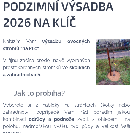
PODZIMNÍ VÝSADBA
2026 NA KLÍČ
Nabízím Vám
výsadbu ovocných
stromů "na klíč".
V říjnu začíná prodej nově vyoraných
prostokořenných stromků ve
školkách
a zahradnictvích.
🌱
Jak to probíhá?
Vyberete si z nabídky na stránkách školky nebo
zahradnictví, popřípadě Vám rád poradím jakou
kombinaci
odrůdy a podnože
zvolit s ohledem i na
polohu, nadmořskou výšku, typ půdy a velikost Vaší