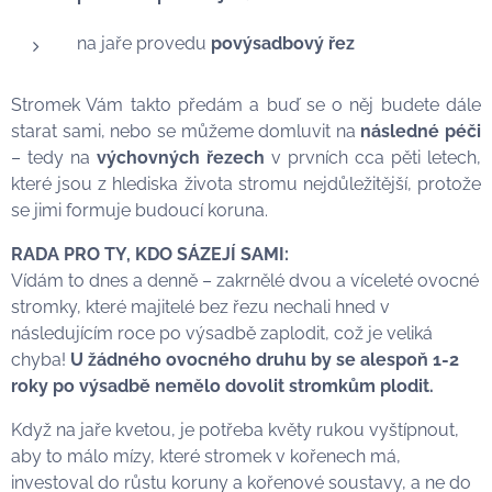
na jaře provedu
povýsadbový řez
Stromek Vám takto předám a buď se o něj budete dále
starat sami, nebo se můžeme domluvit na
následné péči
– tedy na
výchovných řezech
v prvních cca pěti letech,
které jsou z hlediska života stromu nejdůležitější, protože
se jimi formuje budoucí koruna.
RADA PRO TY, KDO SÁZEJÍ SAMI:
Vídám to dnes a denně – zakrnělé dvou a víceleté ovocné
stromky, které majitelé bez řezu nechali hned v
následujícím roce po výsadbě zaplodit, což je veliká
chyba!
U žádného ovocného druhu by se alespoň 1-2
roky po výsadbě nemělo dovolit stromkům plodit.
Když na jaře kvetou, je potřeba květy rukou vyštípnout,
aby to málo mízy, které stromek v kořenech má,
investoval do růstu koruny a kořenové soustavy, a ne do